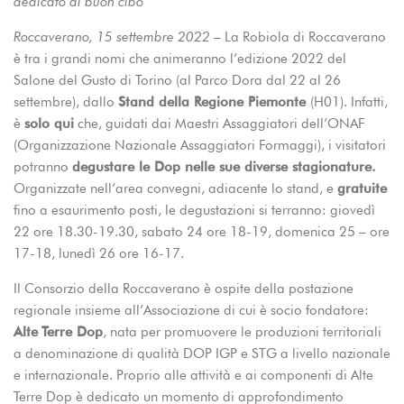
dedicato al buon cibo
Roccaverano, 15 settembre 2022
– La Robiola di Roccaverano
è tra i grandi nomi che animeranno l’edizione 2022 del
Salone del Gusto di Torino (al Parco Dora dal 22 al 26
settembre), dallo
Stand della Regione Piemonte
(H01). Infatti,
è
solo
qui
che, guidati dai Maestri Assaggiatori dell’ONAF
(Organizzazione Nazionale Assaggiatori Formaggi), i visitatori
potranno
degustare le Dop nelle sue diverse stagionature.
Organizzate nell’area convegni, adiacente lo stand, e
gratuite
fino a esaurimento posti, le degustazioni si terranno: giovedì
22 ore 18.30-19.30, sabato 24 ore 18-19, domenica 25 – ore
17-18, lunedì 26 ore 16-17.
Il Consorzio della Roccaverano è ospite della postazione
regionale insieme all’Associazione di cui è socio fondatore:
Alte
Terre Dop
, nata per promuovere le produzioni territoriali
a denominazione di qualità DOP IGP e STG a livello nazionale
e internazionale. Proprio alle attività e ai componenti di Alte
Terre Dop è dedicato un momento di approfondimento