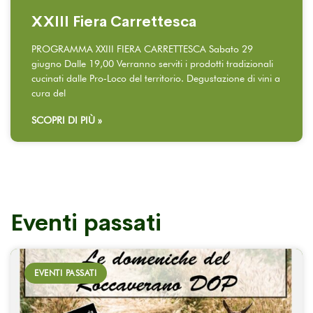
XXIII Fiera Carrettesca
PROGRAMMA XXIII FIERA CARRETTESCA Sabato 29
giugno Dalle 19,00 Verranno serviti i prodotti tradizionali
cucinati dalle Pro‐Loco del territorio. Degustazione di vini a
cura del
SCOPRI DI PIÙ »
Eventi passati
EVENTI PASSATI