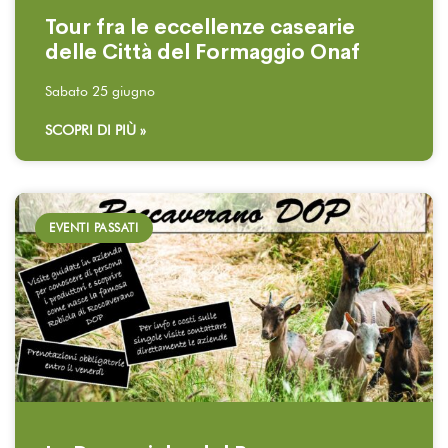
Tour fra le eccellenze casearie
delle Città del Formaggio Onaf
Sabato 25 giugno
SCOPRI DI PIÙ »
EVENTI PASSATI