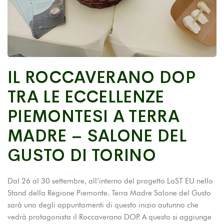
IL ROCCAVERANO DOP
TRA LE ECCELLENZE
PIEMONTESI A TERRA
MADRE – SALONE DEL
GUSTO DI TORINO
Dal 26 al 30 settembre, all’interno del progetto LoST EU nello
Stand della Regione Piemonte. Terra Madre Salone del Gusto
sarà uno degli appuntamenti di questo inizio autunno che
vedrà protagonista il Roccaverano DOP. A questo si aggiunge