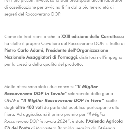
Per i più piccoli, invece, sono stati predisposti alcuni laboratori
di caseificazione per avvicinarli fin dalla più tenera età ai
segreti del Roccaverano DOP.
Come da tradizione anche la
XXIII edizione della Carrettesca
ha eletto il proprio Cavaliere del Roccaverano DOP: si tratta di
Pietro Carlo Adami, Presidente dell’Organizzazione
Nazionale Assaggiatori di Formaggi
, distintosi nell’impegno
per la crescita della qualità del prodotto.
Molto attesi sono stati i due concorsi
“Il Miglior
Roccaverano DOP in Tavola
”
selezionato dalla giuria
ONAF e
“Il Miglior Roccaverano DOP in Fiera”
scelto
dagli
oltre 400 voti
da parte del pubblico partecipante alla
Fiera
.
Ad aggiudicarsi il primo premio per
“Il Miglior
Roccaverano DOP in tavola 2024”
, è stata
l’Azienda Agricola
Cà del Ponte
di Monastero Bormida, seguita dall’Azienda